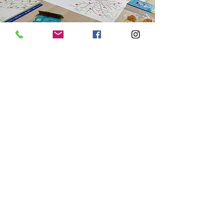
ATELIER & STAGE CRÉATIF
d'éveil au Développement
Personnel
Les Ateliers et Stages de
DS.KAMALA
vous permettent de
vous offrir enfin une pause dans