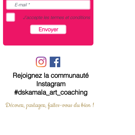
– Autres formats, ou supports sur
DEVIS
ici
J’accepte les termes et conditions
Envoyer
Rejoignez la communauté
Instagram
#dskamala_art_coaching
Décorez, partagez, faites-vous du bien !