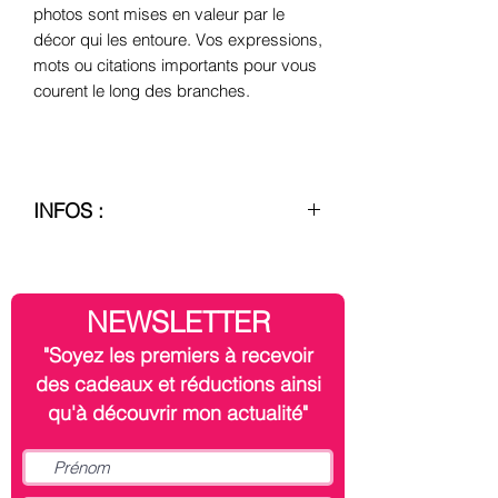
photos
sont mises en valeur par le
décor qui les entoure.
Vos expressions,
mots ou citations importants pour vous
courent le long des branches.
INFOS :
– Création, conception et réalisation
française
J'ai la chance de collaborer avec des
NEWSLETTER
partenaires au savoir-faire français de
qualité. Je les remercie encore.
"Soyez les premiers à recevoir
des cadeaux et réductions ainsi
– Frais de transport et taxes de douane
qu'à découvrir mon actualité"
non inclus
– Transport au départ de FRANCE