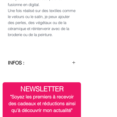
fusionne en digital.
Une fois réalisé sur des textiles comme
le velours ou le satin, je peux ajouter
des perles, des végétaux ou de la
céramique et réintervenir avec de la
broderie ou de la peinture.
INFOS :
– Création, conception et réalisation
française
J'ai la chance de collaborer avec des
NEWSLETTER
partenaires au savoir-faire français de
qualité. Je les remercie encore.
"Soyez les premiers à recevoir
des cadeaux et réductions ainsi
– Encadrement, frais de transport et
qu'à découvrir mon actualité"
taxes de douane non inclus