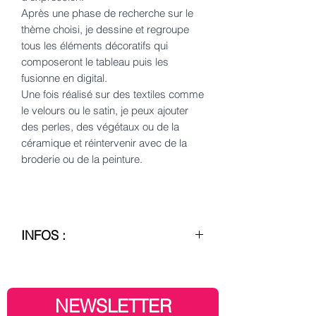
Après une phase de recherche sur le
thème choisi, je dessine et regroupe
tous les éléments décoratifs qui
composeront le tableau puis les
fusionne en digital.
Une fois réalisé sur des textiles comme
le velours ou le satin, je peux ajouter
des perles, des végétaux ou de la
céramique et réintervenir avec de la
broderie ou de la peinture.
INFOS :
– Création, conception et réalisation
française
J'ai la chance de collaborer avec des
NEWSLETTER
partenaires au savoir-faire français de