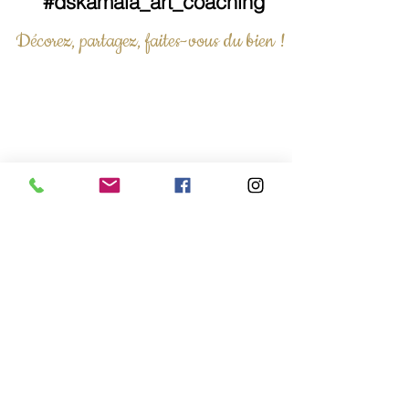
#dskamala_art_coaching
Décorez, partagez, faites-vous du bien !