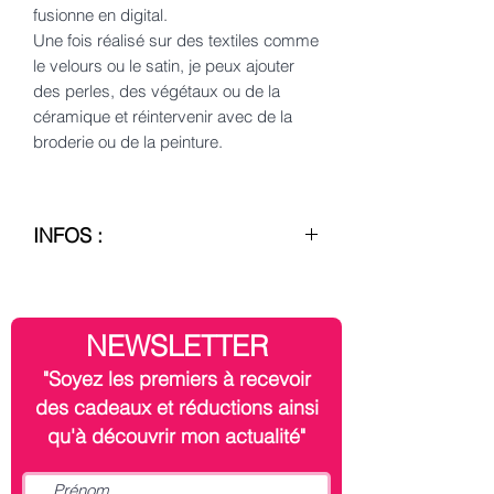
fusionne en digital.
Une fois réalisé sur des textiles comme
le velours ou le satin, je peux ajouter
des perles, des végétaux ou de la
céramique et réintervenir avec de la
broderie ou de la peinture.
INFOS :
– Création, conception et réalisation
française
J'ai la chance de collaborer avec des
NEWSLETTER
partenaires au savoir-faire français de
qualité. Je les remercie encore.
"Soyez les premiers à recevoir
des cadeaux et réductions ainsi
– Encadrement, frais de transport et
qu'à découvrir mon actualité"
taxes de douane non inclus