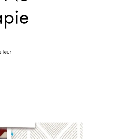
apie
 leur