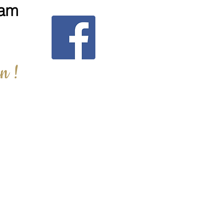
ram
n !