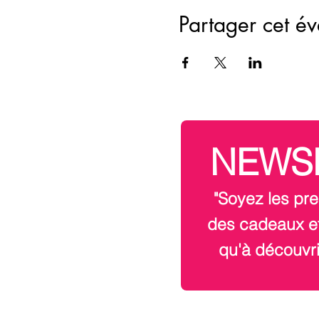
Partager cet é
NEWS
"Soyez les pre
des cadeaux et
qu'à découvri