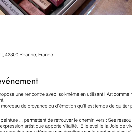
t, 42300 Roanne, France
'événement
 propose une rencontre avec soi-même en utilisant l’Art comme 
nt.
 morceau de croyance ou d’émotion qu’il est temps de quitter 
 peinture ... permettent de retrouver le chemin vers : Ses ressou
expression artistique apporte Vitalité. Elle éveille la Joie de vivr
ace sécurisé pour déposer ses émotions sur le papier et ainsi s’