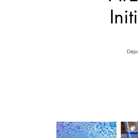
Ini
Dépo