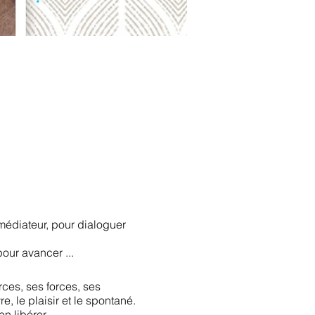
médiateur, pour dialoguer
pour avancer ...
rces, ses forces, ses
e, le plaisir et le spontané.
en libérer ….