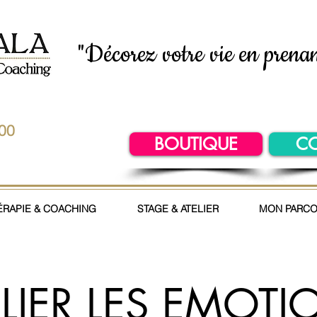
"Décorez votre vie en prenan
.00
BOUTIQUE
C
ÉRAPIE & COACHING
STAGE & ATELIER
MON PARC
ELIER LES EMOTI