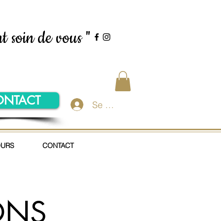
t soin de vous "
ONTACT
Se connecter
OURS
CONTACT
ONS