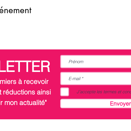
vénement
LETTER
miers à recevoir
 réductions ainsi
J’accepte les termes et cond
r mon actualité"
Envoyer