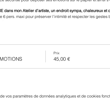
dans mon Atelier d’artiste, un endroit sympa, chaleureux et c
 6 pers. maxi pour préserver l’intimité et respecter les gestes b
ni.
ous aviez besoin de plus de renseignements au
07.80.98.01.96
r :)
Prix
EMOTIONS
45,00 €
de vos paramètres de données analytiques et de cookies fonct