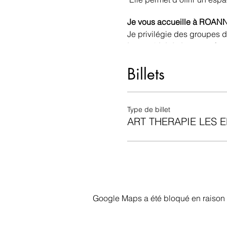
Je vous accueille à ROANNE 
Je privilégie des groupes de
Le matériel de base est four
Je suis à votre écoute si v
Billets
Au plaisir de vous rencontre
Sophie
Type de billet
ART THERAPIE LES 
Google Maps a été bloqué en raison 