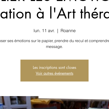
tiation à l'Art thér
lun. 11 avr.
  |  
Roanne
ser ses émotions sur le papier, prendre du recul et comprendre
message.
Les inscriptions sont closes
Voir autres événements