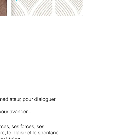
médiateur, pour dialoguer
pour avancer ...
rces, ses forces, ses
e, le plaisir et le spontané.
en libérer ….