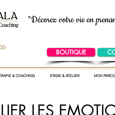
"Décorez votre vie en prenan
.00
BOUTIQUE
C
ÉRAPIE & COACHING
STAGE & ATELIER
MON PARC
ELIER LES EMOTI