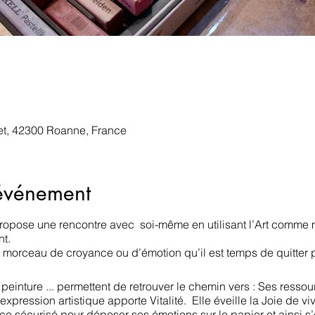
t, 42300 Roanne, France
'événement
 propose une rencontre avec soi-même en utilisant l’Art comme 
nt.
 morceau de croyance ou d’émotion qu’il est temps de quitter 
 peinture ... permettent de retrouver le chemin vers : Ses ressou
expression artistique apporte Vitalité. Elle éveille la Joie de vivr
ace sécurisé pour déposer ses émotions sur le papier et ainsi s’