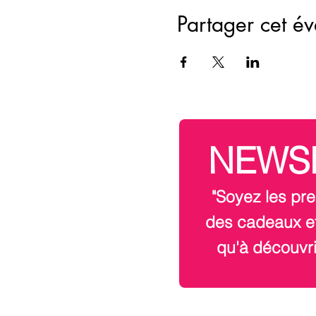
Partager cet é
NEWS
"Soyez les pre
des cadeaux et
qu'à découvri