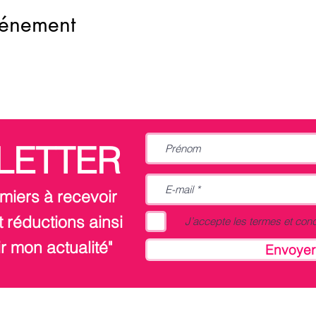
vénement
LETTER
miers à recevoir
 réductions ainsi
J’accepte les termes et cond
r mon actualité"
Envoyer