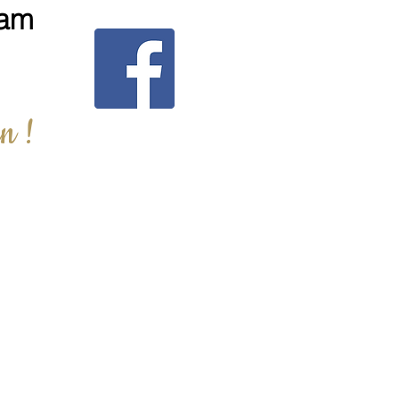
ram
n !