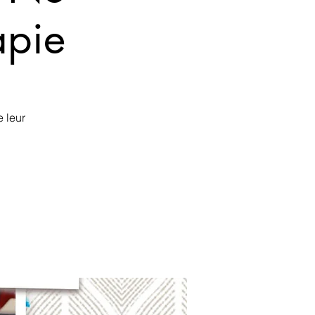
apie
 leur