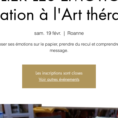
tiation à l'Art thér
sam. 19 févr.
  |  
Roanne
ser ses émotions sur le papier, prendre du recul et comprendre
message.
Les inscriptions sont closes
Voir autres événements