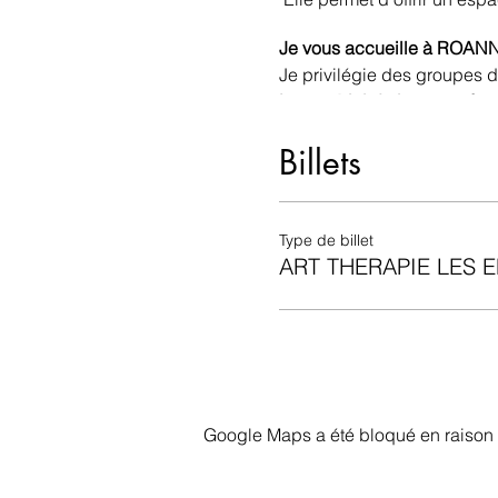
Je vous accueille à ROANNE 
Je privilégie des groupes de
Le matériel de base est four
Je suis à votre écoute si v
Billets
Au plaisir de vous rencontre
Sophie
Type de billet
ART THERAPIE LES 
Google Maps a été bloqué en raison 