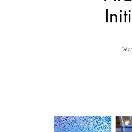
Ini
Dépo