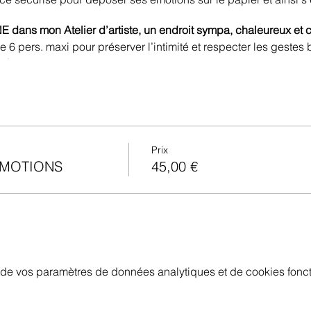
dans mon Atelier d’artiste, un endroit sympa, chaleureux et c
 6 pers. maxi pour préserver l’intimité et respecter les gestes b
ni.
ous aviez besoin de plus de renseignements au
07.80.98.01.96
r :)
Prix
EMOTIONS
45,00 €
de vos paramètres de données analytiques et de cookies fonct