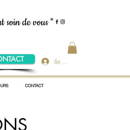
t soin de vous "
ONTACT
Se connecter
OURS
CONTACT
ONS