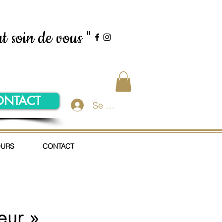
t soin de vous "
ONTACT
Se connecter
OURS
CONTACT
eur »