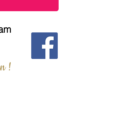
ram
n !