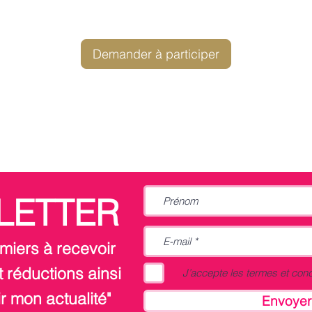
Demander à participer
LETTER
miers à recevoir
 réductions ainsi
J’accepte les termes et cond
r mon actualité"
Envoyer