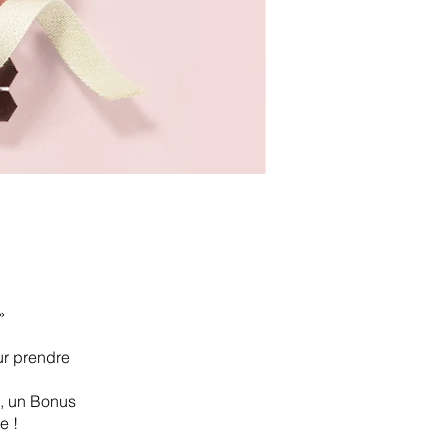
»
ur prendre
», un Bonus