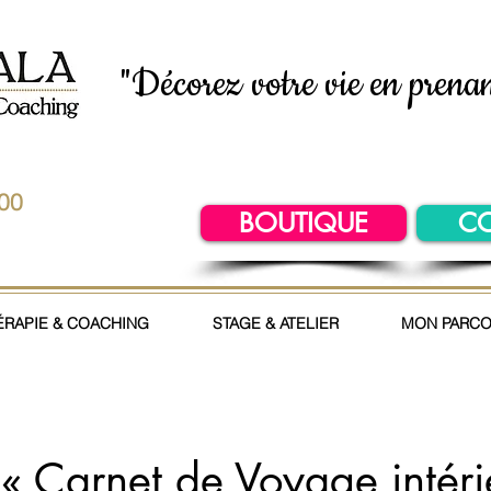
"Décorez votre vie en prenan
.00
BOUTIQUE
C
ÉRAPIE & COACHING
STAGE & ATELIER
MON PARC
 « Carnet de Voyage intéri