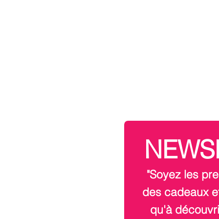
NEWS
"Soyez les pre
des cadeaux et
qu'à découvri